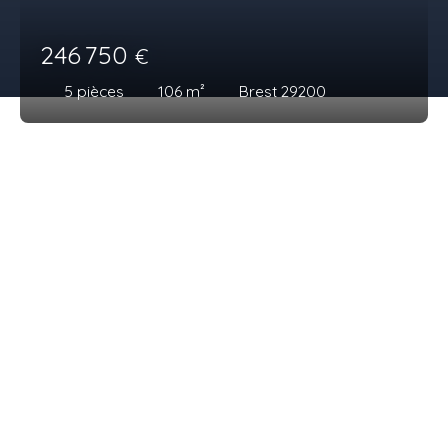
246 750
€
5
pièces
106
m²
Brest 29200
Je recherche un bien
Vente terrain Loperhet (29470)
Vente maison Landerneau (29800)
Vente maison Plouescat (29430)