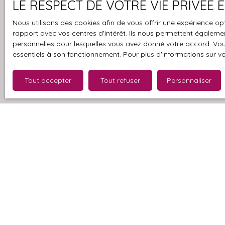
LE RESPECT DE VOTRE VIE PRIVÉE
Nous utilisons des cookies afin de vous offrir une expérience 
J'accepte 
rapport avec vos centres d'intérêt. Ils nous permettent également
souhaitez 
personnelles pour lesquelles vous avez donné votre accord. Vous
pouvez vou
essentiels à son fonctionnement. Pour plus d'informations sur v
prévu par l
www.bloctel
Tout accepter
Tout refuser
Personnaliser
Société Wor
Pour en sav
politique d