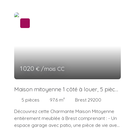
1 020
€ /mois CC
Maison mitoyenne 1 côté à louer, 5 pièces
- Brest 29200
5
pièces
97.6
m²
Brest 29200
Découvrez cette Charmante Maison Mitoyenne
entièrement meublée à Brest comprenant : - Un
espace garage avec patio, une pièce de vie avec
séjour et cuisine aménagée et équipée, un WC