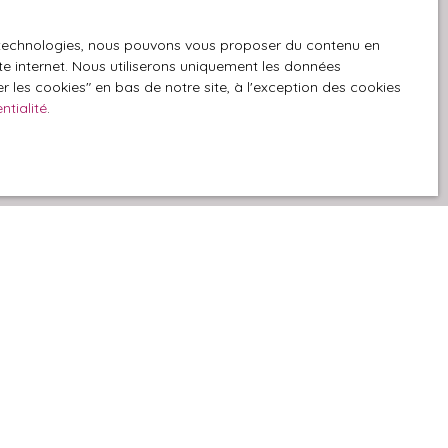
es technologies, nous pouvons vous proposer du contenu en
GPD. Si vous ne
ite internet. Nous utiliserons uniquement les données
ique, vous
 les cookies″ en bas de notre site, à l'exception des cookies
 téléphonique,
ntialité
.
z consulter notre