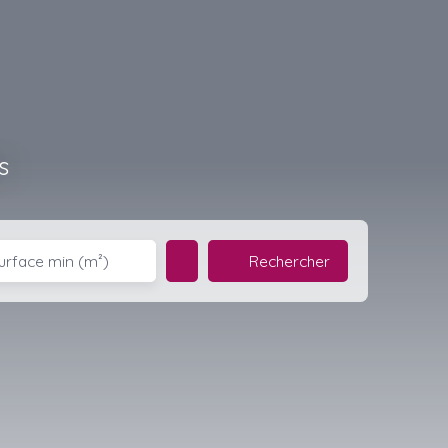
s
Rechercher
urface min (m²)