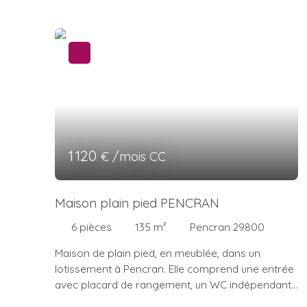
1 120
€ /mois CC
Maison plain pied PENCRAN
6
pièces
135
m²
Pencran 29800
Maison de plain pied, en meublée, dans un
lotissement à Pencran. Elle comprend une entrée
avec placard de rangement, un WC indépendant,
une cuisine aménagée et équipée ouverte sur un