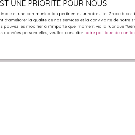
 EST UNE PRIORITÉ POUR NOUS
optimale et une communication pertinente sur notre site. Grace à c
le traitement de mes données personnelles conformément au R
 d'améliorer la qualité de nos services et la convivialité de notre s
pas faire l'objet de prospection commerciale par voie téléphon
 pouvez les modifier à n'importe quel moment via la rubrique ″Gérer
s inscrire gratuitement sur la liste d'opposition au démarchage
os données personnelles, veuillez consulter
notre politique de confide
'article L223-1 du code de la consommation, sur le site Internet
.gouv.fr ou par courrier adressé à :
ldline, Service Bloctel, CS 61311, 41013 BLOIS CEDEX.
oir plus sur le traitement de vos données personnelles, veuille
e confidentialité
.
Recevoir des annonces