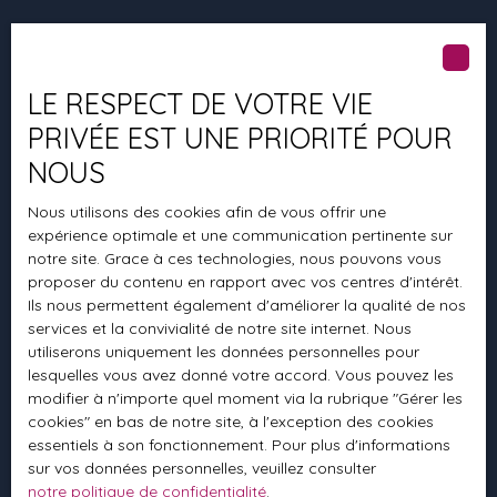
2 rue de la Mairie la
Roche Maurice
LE RESPECT DE VOTRE VIE
PRIVÉE EST UNE PRIORITÉ POUR
Nos
horaires d'ouverture
NOUS
Nous utilisons des cookies afin de vous offrir une
Lundi
9H-12H 14H-19H
expérience optimale et une communication pertinente sur
notre site. Grace à ces technologies, nous pouvons vous
Mardi
9H-12H 14H-19H
proposer du contenu en rapport avec vos centres d'intérêt.
Ils nous permettent également d'améliorer la qualité de nos
Mercredi
9H-12H 14H-19H
services et la convivialité de notre site internet. Nous
utiliserons uniquement les données personnelles pour
Jeudi
9H-12H 14H-19H
lesquelles vous avez donné votre accord. Vous pouvez les
modifier à n'importe quel moment via la rubrique ″Gérer les
Vendredi
9H30-12H 14H-19H
cookies″ en bas de notre site, à l'exception des cookies
essentiels à son fonctionnement. Pour plus d'informations
Samedi
9H-12H
sur vos données personnelles, veuillez consulter
notre politique de confidentialité
.