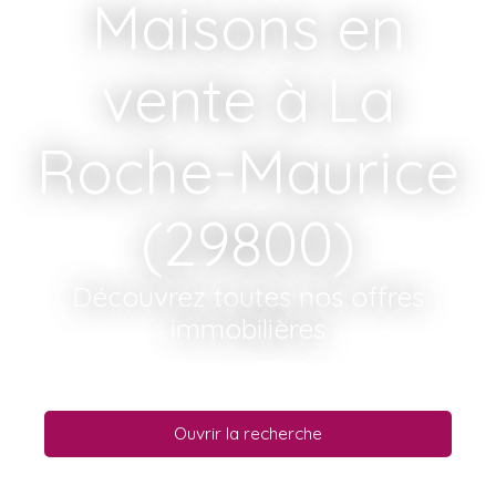
Maisons en
vente à La
Roche-Maurice
(29800)
Découvrez toutes nos offres
immobilières
Ouvrir la recherche