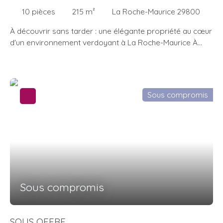
10
pièces
215
m²
La Roche-Maurice 29800
À découvrir sans tarder : une élégante propriété au cœur
d'un environnement verdoyant à La Roche-Maurice À
seulement 10 minutes de Landerneau, proche de la gare
et des principaux axes, découvrez cette agréable maison
individuelle de 215 m² habitables, nichée dans un
environnement verdoyant et paisible. Construite en 1977
Sous compromis
et rénovée en 2007, elle offre de beaux volumes avec un
vaste séjour lumineux exposé plein sud, une cuisine
indépendante aménagée et équipée, 5 chambres
spacieuses, 1 bureau, une salle de bains et une salle d'eau
au rez-de-chaussée. Édifiée sur un magnifique terrain
arboré de plus de 2 500 m², la propriété bénéficie
également d'une grande terrasse idéale pour profiter
des beaux jours, d'un jardin paysagé et arboré ainsi que
Sous compromis
d'un double garage. Côté prestations : menuiseries
aluminium triple et double vitrage, toiture en ardoises
naturelles, isolation des combles en ouate de cellulose,
SOUS OFFRE