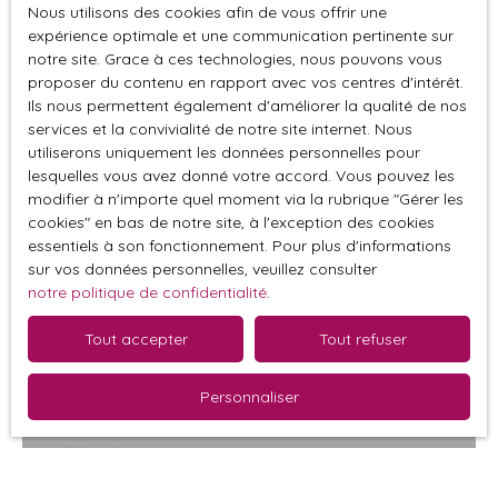
de vie et améliorer son coût énergétique (isolation,
Nous utilisons des cookies afin de vous offrir une
chauffage, électricité,... ) Située dans un quartier en
expérience optimale et une communication pertinente sur
Maison mitoyenne 1 côté à vendre, 6 pièces - La
impasse, cette propriété est proche de toutes les
notre site. Grace à ces technologies, nous pouvons vous
Roche-Maurice 29800
commodités. À 5 minutes à pied, vous trouverez la gare
6
pièces
135
m²
La Roche-Maurice 29800
proposer du contenu en rapport avec vos centres d'intérêt.
pour vos déplacements quotidiens. Ne manquez pas
Ils nous permettent également d'améliorer la qualité de nos
SOUS COMPROMIS En Exclusivité Agence, maison
cette opportunité de vivre dans une maison pleine de
services et la convivialité de notre site internet. Nous
mitoyenne d'un côté, au bourg de la ROCHE MAURICE,
utiliserons uniquement les données personnelles pour
charme et de potentiel. Contactez nous dès aujourd'hui
vous propose: Au RDC : Un appartement à rénover
lesquelles vous avez donné votre accord. Vous pouvez les
pour une visite !
modifier à n'importe quel moment via la rubrique ″Gérer les
comprenant une entrée, un salon/séjour, une cuisine, une
cookies″ en bas de notre site, à l'exception des cookies
chambre, une salle d’eau avec WC et un cellier Au 1er
essentiels à son fonctionnement. Pour plus d'informations
étage : Appartement comprenant une entrée, une cuisine
Vendu
sur vos données personnelles, veuillez consulter
aménagée, un salon (ou chambre), un séjour et un WC
notre politique de confidentialité
.
sous escalier. A l’étage 2 chambres, une lingerie (petite
chambre), une salle d’eau, un WC et un grenier. A
Tout accepter
Tout refuser
l’extérieur cour sur terrain clos.
Personnaliser
Vendu