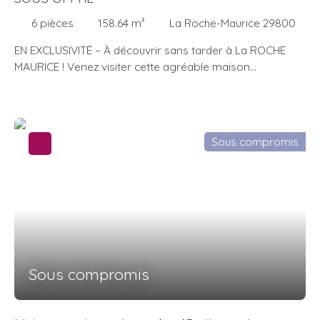
chauffage performant PAC et assainissement conforme.
Une maison familiale alliant confort, espace et qualité de
6
pièces
158.64
m²
La Roche-Maurice 29800
vie dans un cadre privilégié. À visiter sans tarder !
EN EXCLUSIVITÉ – À découvrir sans tarder à La ROCHE
MAURICE ! Venez visiter cette agréable maison
individuelle construite en 2007, implantée sur un terrain
clos de plus de 700 m², au cœur d’un lotissement calme.
Elle offre un cadre de vie confortable, idéal pour une
famille ou pour ceux qui recherchent espace et
Sous compromis
luminosité. Au RDC, vous serez charmé par un
salon/séjour baigné de lumière, ouvert sur un jardin
paysagé.. Vous y trouverez également une cuisine
indépendante, aménagée et équipée, un cellier avec
espace lingerie, deux chambres dont une avec salle
d’eau privative, une salle de bains ainsi qu’un WC séparé.
À l’étage, un espace mezzanine pouvant accueillir un
bureau ou une salle de jeux dessert une chambre avec
Sous compromis
dressing et une salle d’eau avec WC. Un atout
supplémentaire : un grenier au même niveau, avec accès
vers le garage, offrant de belles possibilités