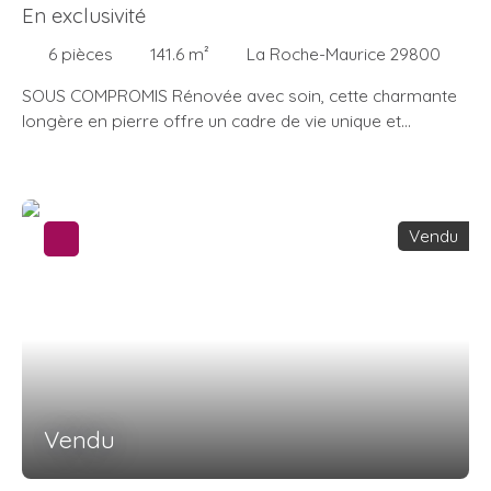
En exclusivité
6
pièces
141.6
m²
La Roche-Maurice 29800
SOUS COMPROMIS Rénovée avec soin, cette charmante
longère en pierre offre un cadre de vie unique et
confortable dans un petit village sur les hauteurs de la
commune. Dès que vous franchissez le seuil, vous êtes
immédiatement séduit par le caractère intemporel de
cette maison. Les murs en pierre et les poutres
Vendu
apparentes créent une atmosphère chaleureuse et
accueillante. La cuisine aménagée et équipée,
indépendante et de qualité est un véritable atout pour les
amateurs de cuisine. Les trois chambres spacieuses dont
une parentale au RDC et les deux salles d'eau offrent un
confort optimal pour une famille. Le jardin sur une
parcelle de plus de 1200m², est un véritable havre de
paix. La terrasse exposée sud, idéale pour les moments
Vendu
de détente en famille ou entre amis, vous permettra de
profiter pleinement des beaux jours. Attenant à la