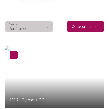
Trier par
Créer une alerte
Pertinence
1 120
€ /mois CC