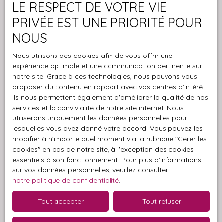
LE RESPECT DE VOTRE VIE
Pièces min
PRIVÉE EST UNE PRIORITÉ POUR
NOUS
J'accepte le traitement de mes données
personnelles conformément au RGPD. Si vous ne
Nous utilisons des cookies afin de vous offrir une
souhaitez pas faire l'objet de prospection
expérience optimale et une communication pertinente sur
commerciale par voie téléphonique, vous pouvez
notre site. Grace à ces technologies, nous pouvons vous
vous inscrire gratuitement sur la liste d'opposition
proposer du contenu en rapport avec vos centres d'intérêt.
au démarchage téléphonique, prévu par l'article
Ils nous permettent également d'améliorer la qualité de nos
L223-1 du code de la consommation, sur le site
services et la convivialité de notre site internet. Nous
Internet www.bloctel.gouv.fr ou par courrier
utiliserons uniquement les données personnelles pour
adressé à :
lesquelles vous avez donné votre accord. Vous pouvez les
modifier à n'importe quel moment via la rubrique ″Gérer les
Société Worldline, Service Bloctel, CS 61311, 41013
cookies″ en bas de notre site, à l'exception des cookies
essentiels à son fonctionnement. Pour plus d'informations
BLOIS CEDEX.
sur vos données personnelles, veuillez consulter
notre politique de confidentialité
.
Pour en savoir plus sur le traitement de vos
données personnelles, veuillez consulter notre
Tout accepter
Tout refuser
politique de confidentialité
.