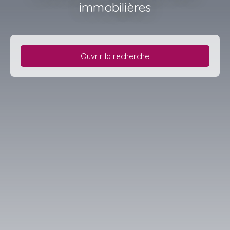
immobilières
Ouvrir la recherche
Type d'offre
Location
Type de bien
Maison
Localisation
Pencran (29800)
Loyer max (€/mois)
Surface min (m²)