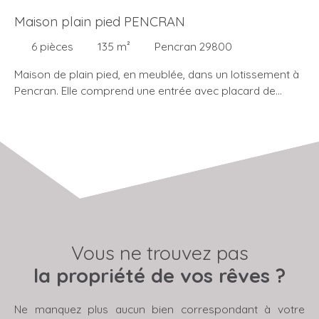
Maison plain pied PENCRAN
6
pièces
135
m²
Pencran 29800
Maison de plain pied, en meublée, dans un lotissement à
Pencran. Elle comprend une entrée avec placard de
rangement, un WC indépendant, une cuisine aménagée
et équipée ouverte sur un séjour de 43. 16 m², 3 chambres
dont une avec dressing et salle d'eau, une salle de bain
avec douche, baignoire et WC. Un garage avec portail
électrique. Ainsi qu'un extérieur comprenant une serre, un
coin barbecue et braséro, un plan d'eau et places de
parking. Disponible jusqu'en août 2027 Les informations
sur les risques auxquels ce bien est exposé sont
disponibles sur le site Géorisques : www. georisques.
Vous ne trouvez pas
gouv. fr
la propriété de vos rêves ?
Ne manquez plus aucun bien correspondant à votre