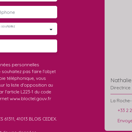
léphone
 souhaitez
nnées personnelles
ouhaitez pas faire l'objet
ie téléphonique, vous
Nathali
r la liste d'opposition au
Directrice
 l'article L223-1 du code
ernet www.bloctel.gouv.fr
La Roche-
+33 2 
CS 61311, 41013 BLOIS CEDEX.
Envoye