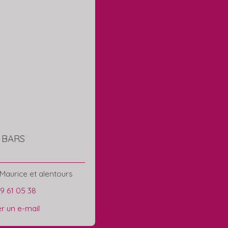
e BARS
Maurice et alentours
29 61 05 38
r un e-mail