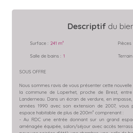
Descriptif
du bie
Surface
:
241
m²
Pièces
Salle de bains
:
1
Terrain
SOUS OFFRE
Nous sommes ravis de vous présenter cette nouvelle m
la commune de Loperhet, proche de Brest, entre 
Landerneau. Dans un écran de verdure, en impasse,
années 1990 avec son extension de 2007, vous p
espace habitable de plus de 200m² comprenant :
- Au RDC une entrée donnant sur un grand espac
aménagée équipée, salon/séjour avec accès terrasse 
pour vos soirées d'été), une chambre, une salle de ba