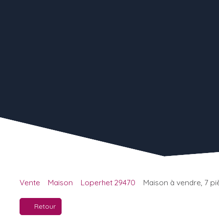
Vente
Maison
Loperhet 29470
Maison à vendre, 7 pi
Retour