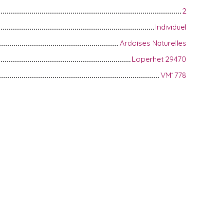
2
Individuel
Ardoises Naturelles
Loperhet 29470
VM1778