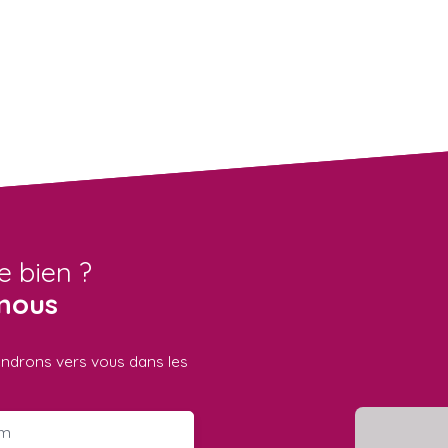
e bien ?
nous
iendrons vers vous dans les
m