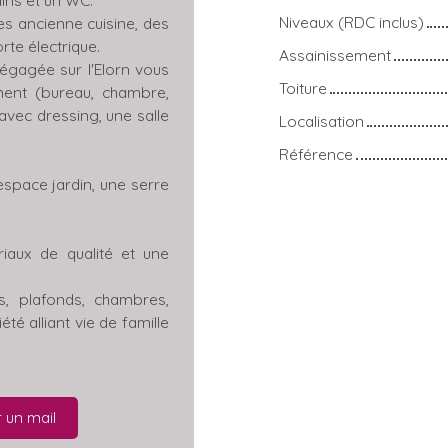
Niveaux (RDC inclus)
es ancienne cuisine, des
te électrique.
Assainissement
égagée sur l'Elorn vous
Toiture
ment (bureau, chambre,
 avec dressing, une salle
Localisation
Référence
 espace jardin, une serre
iaux de qualité et une
s, plafonds, chambres,
té alliant vie de famille
 un mail