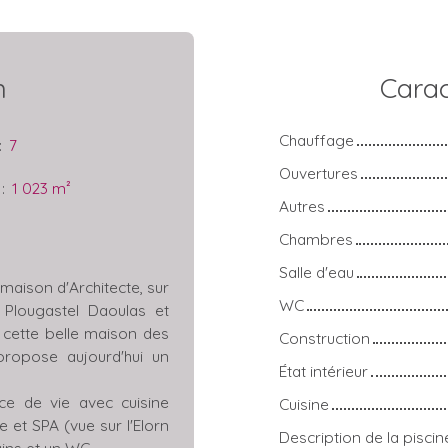
n
Carac
Chauffage
:
7
Ouvertures
:
1 023
m²
Autres
Chambres
Salle d'eau
aison d'Architecte, sur
WC
Plougastel Daoulas et
 cette belle maison des
Construction
ropose aujourd'hui un
État intérieur
e de vie avec cuisine
Cuisine
et SPA (vue sur l'Elorn
Description de la piscin
ins et un WC.