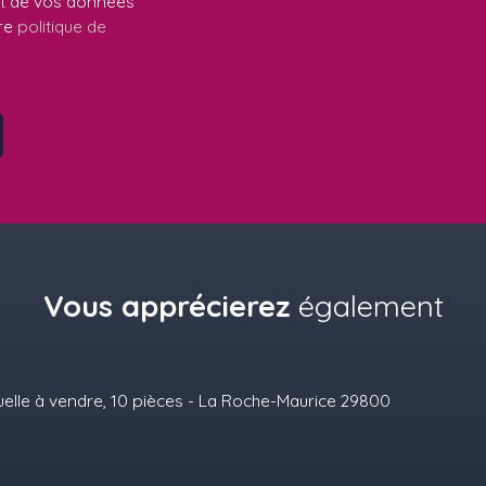
ent de vos données
tre
politique de
Vous apprécierez
également