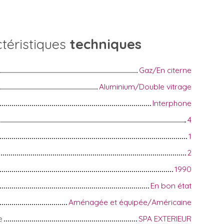
téristiques
techniques
Gaz/En citerne
Aluminium/Double vitrage
Interphone
4
1
2
1990
En bon état
Aménagée et équipée/Américaine
e
SPA EXTERIEUR