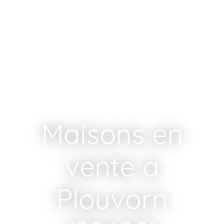
Maisons en
vente à
Plouvorn