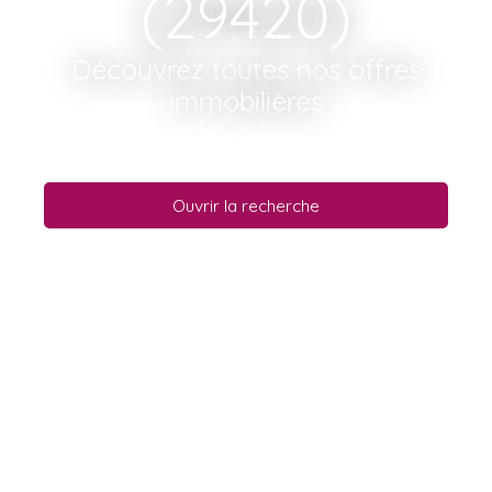
(29420)
Découvrez toutes nos offres
immobilières
Ouvrir la recherche
Type d'offre
Vente
Type de bien
Maison
Localisation
Plouvorn (29420)
Budget max (€)