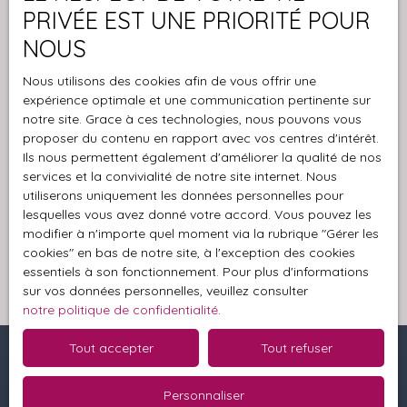
L223-1 du code de la consommation, sur le site
PRIVÉE EST UNE PRIORITÉ POUR
Internet www.bloctel.gouv.fr ou par courrier
NOUS
adressé à :
Nous utilisons des cookies afin de vous offrir une
Société Worldline, Service Bloctel, CS 61311, 41013
expérience optimale et une communication pertinente sur
BLOIS CEDEX.
notre site. Grace à ces technologies, nous pouvons vous
proposer du contenu en rapport avec vos centres d'intérêt.
Pour en savoir plus sur le traitement de vos
Ils nous permettent également d'améliorer la qualité de nos
données personnelles, veuillez consulter notre
services et la convivialité de notre site internet. Nous
politique de confidentialité
.
utiliserons uniquement les données personnelles pour
lesquelles vous avez donné votre accord. Vous pouvez les
modifier à n'importe quel moment via la rubrique ″Gérer les
Recevoir des annonces
cookies″ en bas de notre site, à l'exception des cookies
essentiels à son fonctionnement. Pour plus d'informations
sur vos données personnelles, veuillez consulter
notre politique de confidentialité
.
Tout accepter
Tout refuser
Je recherche un bien
Personnaliser