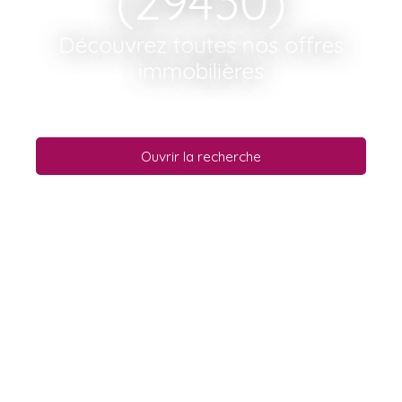
(29430)
Découvrez toutes nos offres
immobilières
Ouvrir la recherche
Type d'offre
Vente
Type de bien
Terrain
Localisation
Lanhouarneau (29430)
Budget max (€)