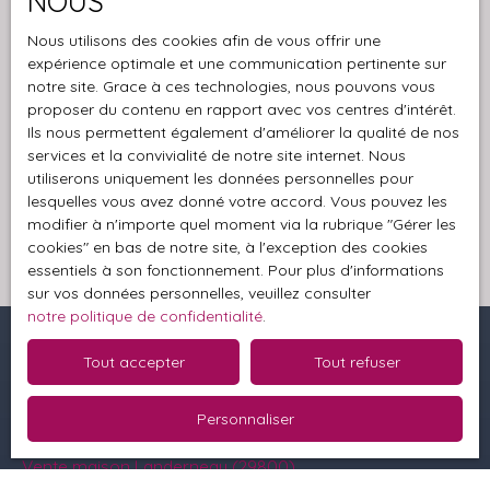
NOUS
Société Worldline, Service Bloctel, CS 61311, 41013
Nous utilisons des cookies afin de vous offrir une
BLOIS CEDEX.
expérience optimale et une communication pertinente sur
notre site. Grace à ces technologies, nous pouvons vous
Pour en savoir plus sur le traitement de vos
proposer du contenu en rapport avec vos centres d'intérêt.
données personnelles, veuillez consulter notre
Ils nous permettent également d'améliorer la qualité de nos
politique de confidentialité
.
services et la convivialité de notre site internet. Nous
utiliserons uniquement les données personnelles pour
lesquelles vous avez donné votre accord. Vous pouvez les
Recevoir des annonces
modifier à n'importe quel moment via la rubrique ″Gérer les
cookies″ en bas de notre site, à l'exception des cookies
essentiels à son fonctionnement. Pour plus d'informations
sur vos données personnelles, veuillez consulter
notre politique de confidentialité
.
Tout accepter
Tout refuser
Je recherche un bien
Personnaliser
Vente terrain Loperhet (29470)
Vente maison Landerneau (29800)