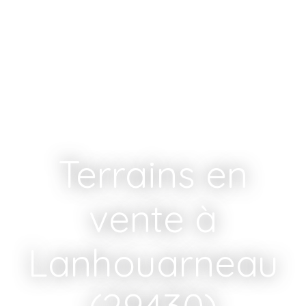
Terrains en
vente à
Lanhouarneau