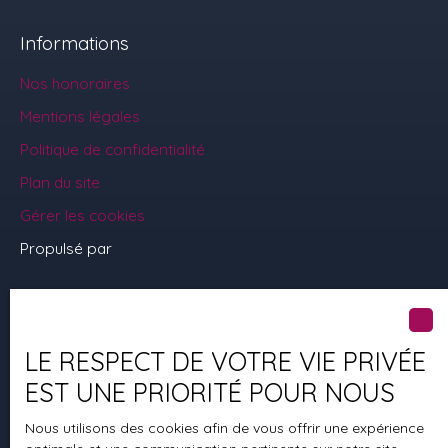
Informations
Nos honoraires
Mentions légales
Politique de confidentialité
Plan du site
Gérer les cookies
Propulsé par
LE RESPECT DE VOTRE VIE PRIVÉE
+33 2 29 61 05 38
EST UNE PRIORITÉ POUR NOUS
Nous utilisons des cookies afin de vous offrir une expérience