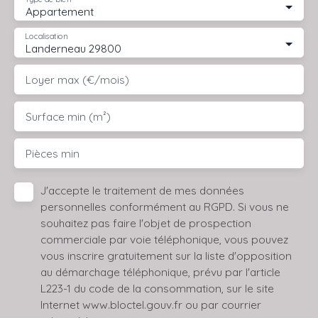
Appartement
Localisation
Landerneau 29800
Loyer max (€/mois)
Surface min (m²)
Pièces min
J'accepte le traitement de mes données
personnelles conformément au RGPD. Si vous ne
souhaitez pas faire l'objet de prospection
commerciale par voie téléphonique, vous pouvez
vous inscrire gratuitement sur la liste d'opposition
au démarchage téléphonique, prévu par l'article
L223-1 du code de la consommation, sur le site
Internet www.bloctel.gouv.fr ou par courrier