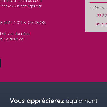
 l'article L223-1 du code
ernet www.bloctel.gouv.fr
La Roche-
+33 2 
CS 61311, 41013 BLOIS CEDEX.
Envoye
ent de vos données
tre
politique de
Vous apprécierez
également