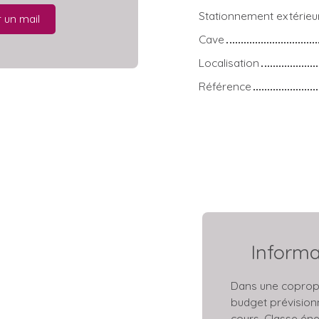
Stationnement extérieu
 un mail
Cave
Localisation
Référence
Inform
Dans une copropr
budget prévision
cours. Classe éne