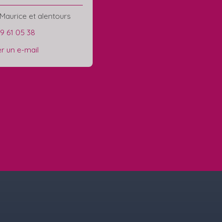
Maurice et alentours
29 61 05 38
r un e-mail