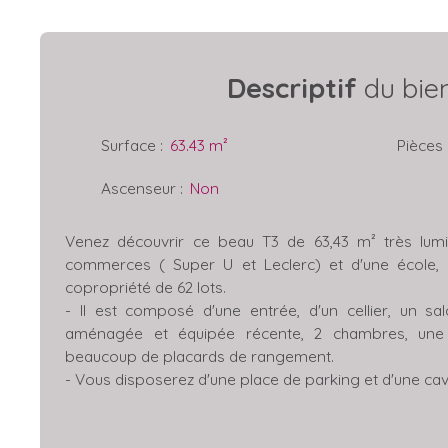
Descriptif
du bie
Surface
:
63.43
m²
Pièces
Ascenseur
:
Non
Venez découvrir ce beau T3 de 63,43 m² très lum
commerces ( Super U et Leclerc) et d'une école,
copropriété de 62 lots.
- Il est composé d'une entrée, d'un cellier, un sa
aménagée et équipée récente, 2 chambres, une s
beaucoup de placards de rangement.
- Vous disposerez d'une place de parking et d'une cav