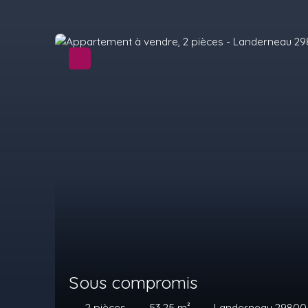
Sous compromis
2
pièces
53.25
m²
Landerneau 29800