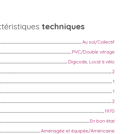
téristiques
techniques
Au sol/Collectif
PVC/Double vitrage
Digicode, Local à vélo
2
1
1
2
1970
En bon état
Aménagée et équipée/Américaine