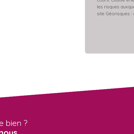
les risques auxqu
site Géorisques :
e bien ?
nous