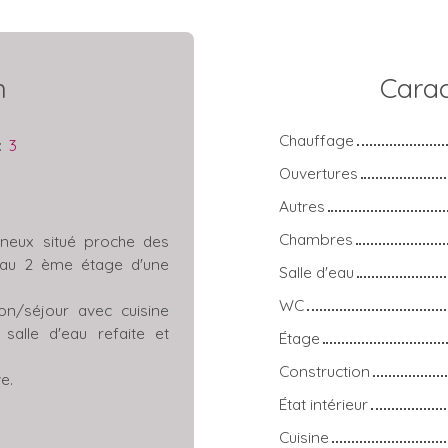
n
Carac
Chauffage
:
3
Ouvertures
Autres
Chambres
ineux situé proche des
 au 2 ème étage d'une
Salle d'eau
WC
lon/séjour avec cuisine
alle d'eau refaite et
Étage
Construction
e.
État intérieur
Cuisine