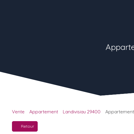
Apparte
Vente
Appartement
Landivisiau 29400
Appartement à
Retour