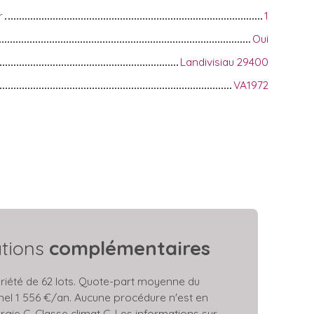
r
1
Oui
Landivisiau 29400
VA1972
ations
complémentaires
iété de 62 lots. Quote-part moyenne du
nel 1 556 €/an. Aucune procédure n'est en
rgie C, Classe climat C. Les informations sur