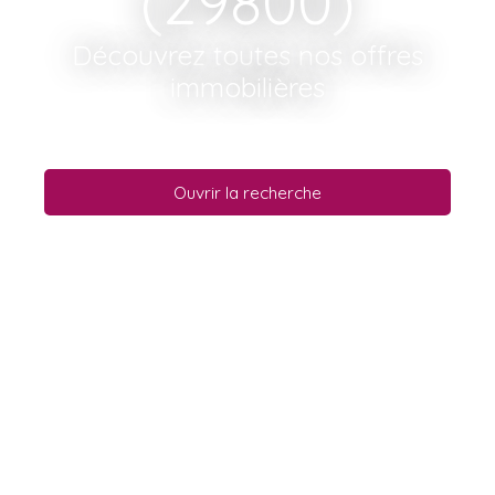
(29800)
Découvrez toutes nos offres
immobilières
Ouvrir la recherche
Type d'offre
Vente
Type de bien
Immeuble
Localisation
La Roche-Maurice (29800)
Budget max (€)