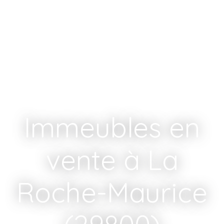
Immeubles en
vente à La
Roche-Maurice