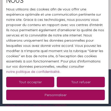
NOUS
Société Worldline, Service Bloctel, CS 61311, 41013
Nous utilisons des cookies afin de vous offrir une
BLOIS CEDEX.
expérience optimale et une communication pertinente sur
notre site. Grace à ces technologies, nous pouvons vous
Pour en savoir plus sur le traitement de vos
proposer du contenu en rapport avec vos centres d'intérêt.
données personnelles, veuillez consulter notre
Ils nous permettent également d'améliorer la qualité de nos
politique de confidentialité
.
services et la convivialité de notre site internet. Nous
utiliserons uniquement les données personnelles pour
lesquelles vous avez donné votre accord. Vous pouvez les
Recevoir des annonces
modifier à n'importe quel moment via la rubrique ″Gérer les
cookies″ en bas de notre site, à l'exception des cookies
essentiels à son fonctionnement. Pour plus d'informations
sur vos données personnelles, veuillez consulter
notre politique de confidentialité
.
Tout accepter
Tout refuser
Je recherche un bien
Personnaliser
Vente terrain Loperhet (29470)
Vente maison Landerneau (29800)