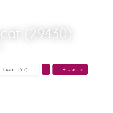
cat (29430)
s
Rechercher
urface min (m²)