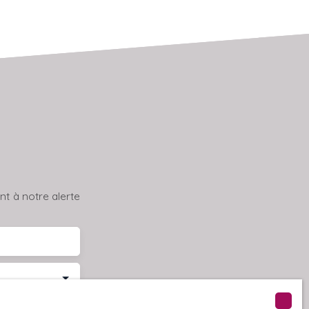
t à notre alerte
29430)