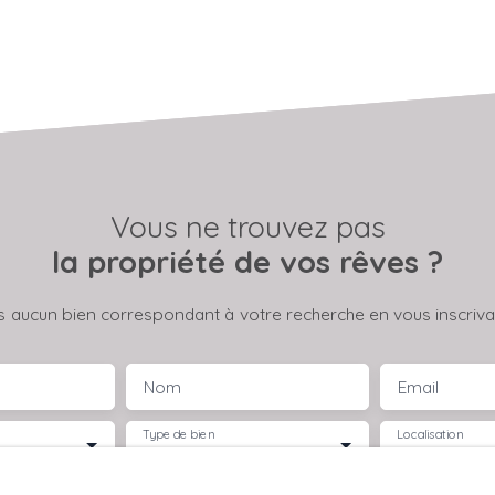
Vous ne trouvez pas
la propriété de vos rêves ?
 aucun bien correspondant à votre recherche en vous inscrivan
Nom
Email
Type de bien
Localisation
Immeuble
Plouescat (