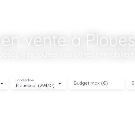
en vente à Ploues
Découvrez toutes nos offres immobilière
Localisation
Budget max (€)
S
Plouescat (29430)