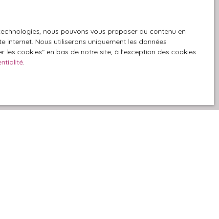
GPD. Si vous ne
es technologies, nous pouvons vous proposer du contenu en
ique, vous
ite internet. Nous utiliserons uniquement les données
 téléphonique,
 les cookies″ en bas de notre site, à l'exception des cookies
ntialité
.
z consulter notre