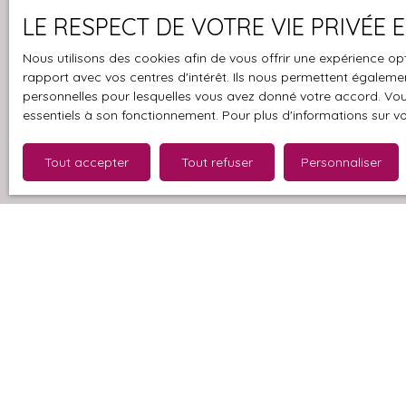
Budget max (
LE RESPECT DE VOTRE VIE PRIVÉE
J'accepte 
Nous utilisons des cookies afin de vous offrir une expérience 
souhaitez 
rapport avec vos centres d'intérêt. Ils nous permettent également
pouvez vou
personnelles pour lesquelles vous avez donné votre accord. Vous
prévu par l
essentiels à son fonctionnement. Pour plus d'informations sur v
www.bloctel
Tout accepter
Tout refuser
Personnaliser
Société Wor
Pour en sav
politique d