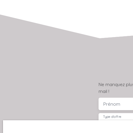
composée : Un T3 d'environ 75m2 au RDC
comprenant une entrée, un salon-séjour avec un
placard, une cuisine, deux chambres dont une
avec un placard, une salle d'eau et un WC séparé.
Un deuxième T3 d'environ 70m2 proposant une
entrée, un salon-séjour, une cuisine, deux
chambres, une salle d'eau et un WC séparé. Et
enfin un T2 d'environ 60m2 disposant d'une
entrée, un séjour, une cuisine, une chambre, une
salle d'eau et un WC séparé. Pour plus
d'informations, je vous invite à me contacter au
06. 64. 99. 63. 21 ou par mail nadege. haslouin@la-
Ne manquez plus
roche-immo. com
mail !
Prénom
Type d'offre
Vente