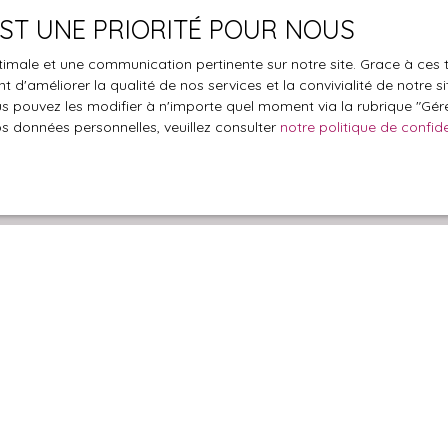
€)
Surface min (m²)
 EST UNE PRIORITÉ POUR NOUS
le traitement de mes données personnelles conformément au R
optimale et une communication pertinente sur notre site. Grace à c
pas faire l'objet de prospection commerciale par voie téléphon
 d'améliorer la qualité de nos services et la convivialité de notre s
s inscrire gratuitement sur la liste d'opposition au démarchage
 pouvez les modifier à n'importe quel moment via la rubrique ″Gérer
'article L223-1 du code de la consommation, sur le site Internet
os données personnelles, veuillez consulter
notre politique de confide
.gouv.fr ou par courrier adressé à :
ldline, Service Bloctel, CS 61311, 41013 BLOIS CEDEX.
oir plus sur le traitement de vos données personnelles, veuille
e confidentialité
.
Recevoir des annonces