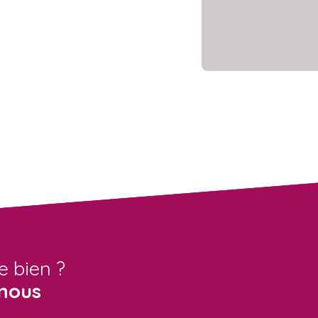
e bien ?
nous