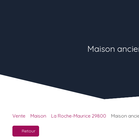
Maison ancie
Vente
Maison
La Roche-Maurice 29800
Maison anci
Retour