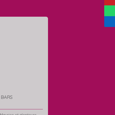
e BARS
Maurice et alentours