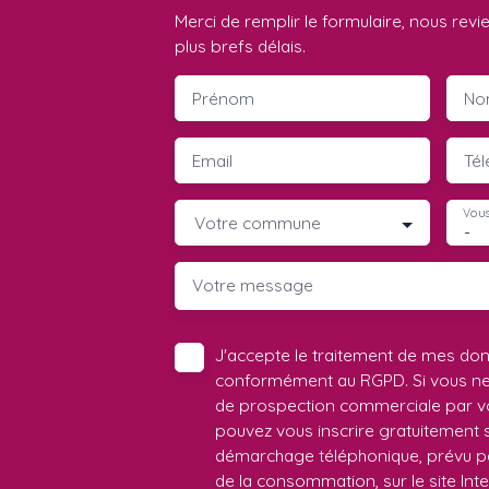
Merci de remplir le formulaire, nous rev
plus brefs délais.
Prénom
No
Email
Té
Vous
Votre commune
-
Votre message
J'accepte le traitement de mes do
conformément au RGPD. Si vous ne s
de prospection commerciale par vo
pouvez vous inscrire gratuitement su
démarchage téléphonique, prévu par
de la consommation, sur le site Int