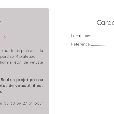
n
Carac
Localisation
:
15
Référence
moulin en pierre sur la
arti sur 4 plateaux.
harme, état de vétusté
 Seul un projet pro ou
état de vétusté, il est
e.
ou 06 30 39 27 31 pour