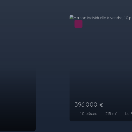
Sous offre
215 270
€
6
pièces
130.83
m²