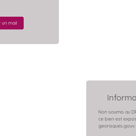
 un mail
Inform
Non soumis au DPE
ce bien est expos
georisques.gouv.f