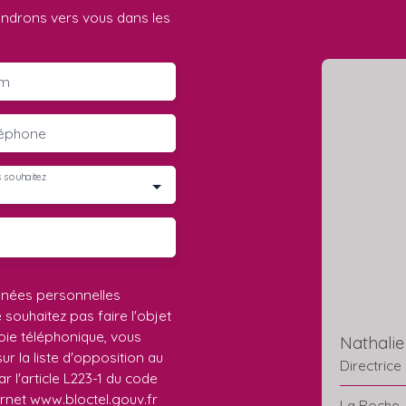
iendrons vers vous dans les
m
léphone
 souhaitez
nnées personnelles
ouhaitez pas faire l'objet
ie téléphonique, vous
Nathali
r la liste d'opposition au
Directrice
 l'article L223-1 du code
ernet www.bloctel.gouv.fr
La Roche-