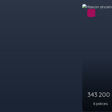
396 0
10
pièc