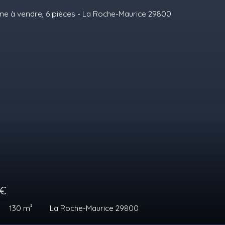
00
€
es
215
m²
La Roche-Maurice 29800