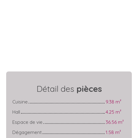
Détail des
pièces
Cuisine
9.38 m²
Hall
4.25 m²
Espace de vie
36.56 m²
Dégagement
1.58 m²