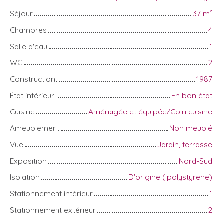
Séjour
37
m²
Chambres
4
Salle d'eau
1
WC
2
Construction
1987
État intérieur
En bon état
Cuisine
Aménagée et équipée/Coin cuisine
Ameublement
Non meublé
Vue
Jardin, terrasse
Exposition
Nord-Sud
Isolation
D'origine ( polystyrene)
Stationnement intérieur
1
Stationnement extérieur
2