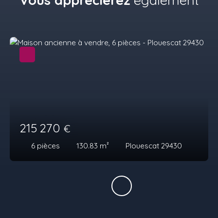
Vous apprécierez
également
215 270
€
6
pièces
130.83
m²
Plouescat 29430