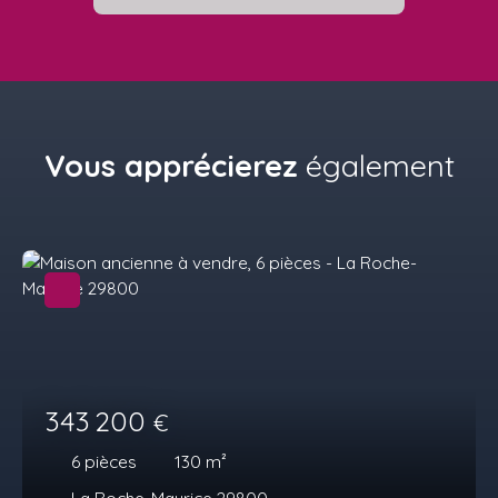
Vous apprécierez
également
343 200
€
6
pièces
130
m²
La Roche-Maurice 29800