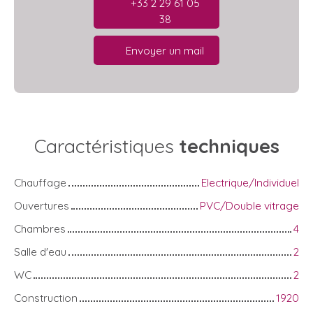
+33 2 29 61 05
38
Envoyer un mail
Caractéristiques
techniques
Chauffage
Electrique/Individuel
Ouvertures
PVC/Double vitrage
Chambres
4
Salle d'eau
2
WC
2
Construction
1920