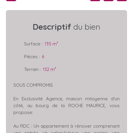
Descriptif
du bien
Surface
:
135
m²
Pièces
:
6
Terrain
:
132
m²
SOUS COMPROMIS
En Exclusivité Agence, maison mitoyenne d'un
côté, au bourg de la ROCHE MAURICE, vous
propose:
Au RDC : Un appartement à rénover comprenant
une entrée, un salon/séjour, une cuisine, une