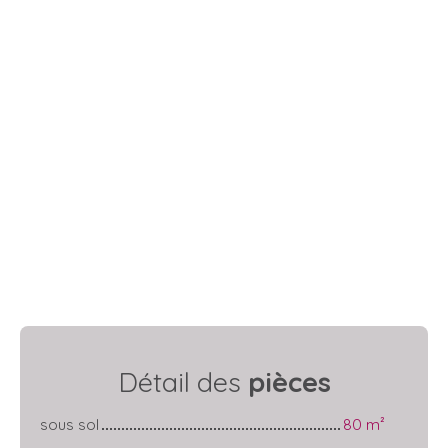
Détail des
pièces
sous sol
80 m²