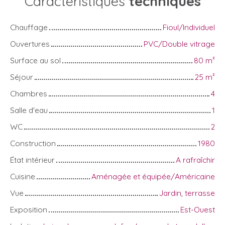
Caractéristiques
techniques
Chauffage
Fioul/Individuel
Ouvertures
PVC/Double vitrage
Surface au sol
80
m²
Séjour
25
m²
Chambres
4
Salle d'eau
1
WC
2
Construction
1980
État intérieur
A rafraîchir
Cuisine
Aménagée et équipée/Américaine
Vue
Jardin, terrasse
Exposition
Est-Ouest