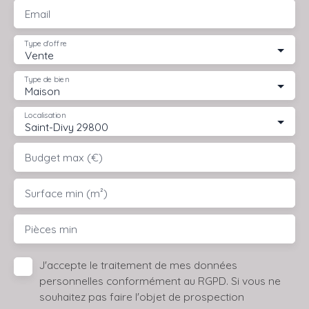
Email
Type d'offre
Vente
Type de bien
Maison
Localisation
Saint-Divy 29800
Budget max (€)
Surface min (m²)
Pièces min
J'accepte le traitement de mes données
personnelles conformément au RGPD. Si vous ne
souhaitez pas faire l'objet de prospection