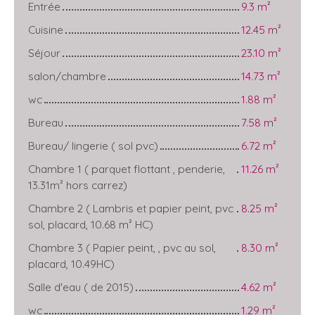
Entrée
9.3 m²
Cuisine
12.45 m²
Séjour
23.10 m²
salon/chambre
14.73 m²
wc
1.88 m²
Bureau
7.58 m²
Bureau/ lingerie ( sol pvc)
6.72 m²
Chambre 1 ( parquet flottant , penderie,
11.26 m²
13.31m² hors carrez)
Chambre 2 ( Lambris et papier peint, pvc
8.25 m²
sol, placard, 10.68 m² HC)
Chambre 3 ( Papier peint, , pvc au sol,
8.30 m²
placard, 10.49HC)
Salle d'eau ( de 2015)
4.62 m²
wc
1.29 m²