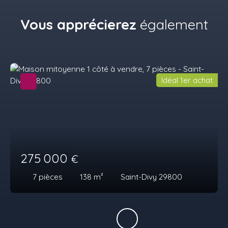
Vous apprécierez
également
Idéal 1er achat
275 000
€
7
pièces
138
m²
Saint-Divy 29800