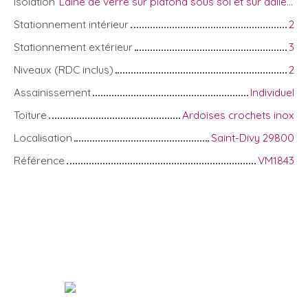
Isolation
Laine de verre sur plafond sous sol et sur dalle grenier ( recouvert d'un plancehr bois)
Stationnement intérieur
2
Stationnement extérieur
3
Niveaux (RDC inclus)
2
Assainissement
Individuel
Toiture
Ardoises crochets inox
Localisation
Saint-Divy 29800
Référence
VM1843