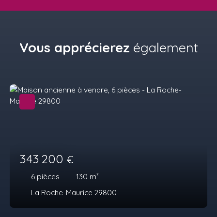
Vous apprécierez
également
343 200
€
6
pièces
130
m²
La Roche-Maurice 29800