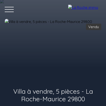
Vendu
ACCUEIL
ACHETER
VENDRE
LOUER
LOCATION
RECR
Estimation
Villa à vendre, 5 pièces - La
Roche-Maurice 29800