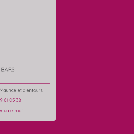
e BARS
Maurice et alentours
29 61 05 38
r un e-mail