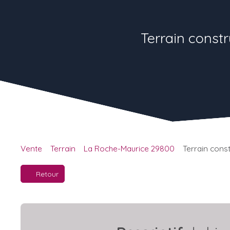
Terrain const
Vente
Terrain
La Roche-Maurice 29800
Terrain cons
Retour