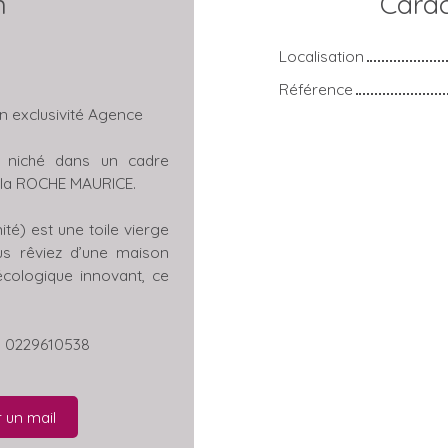
n
Carac
Localisation
Référence
En exclusivité Agence
é, niché dans un cadre
 la ROCHE MAURICE.
ité) est une toile vierge
us rêviez d’une maison
cologique innovant, ce
au 0229610538
 un mail