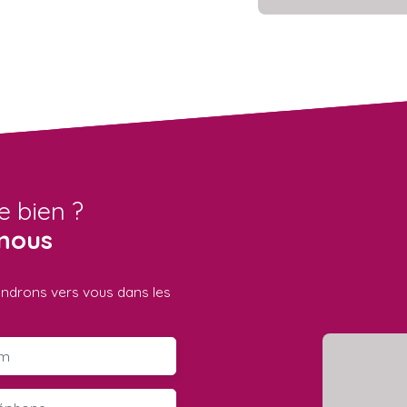
e bien ?
nous
iendrons vers vous dans les
m