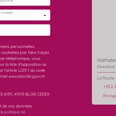
léphone
 souhaitez
nnées personnelles
ouhaitez pas faire l'objet
ie téléphonique, vous
Nathali
r la liste d'opposition au
Directrice
 l'article L223-1 du code
ernet www.bloctel.gouv.fr
La Roche-
+33 2 
CS 61311, 41013 BLOIS CEDEX.
Envoye
ent de vos données
tre
politique de