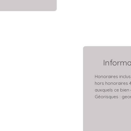
Inform
Honoraires inclus 
hors honoraires 4
auxquels ce bien 
Géorisques : geor