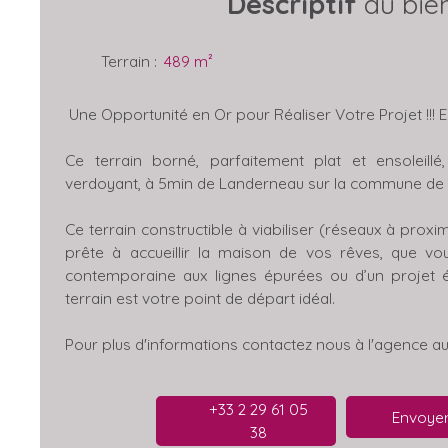
Descriptif
du bie
Terrain
:
489
m²
Une Opportunité en Or pour Réaliser Votre Projet !!! 
Ce terrain borné, parfaitement plat et ensoleill
verdoyant, à 5min de Landerneau sur la commune de
Ce terrain constructible à viabiliser (réseaux à proxim
prête à accueillir la maison de vos rêves, que vo
contemporaine aux lignes épurées ou d’un projet é
terrain est votre point de départ idéal.
Pour plus d'informations contactez nous à l'agence 
+33 2 29 61 05
Envoyer
38