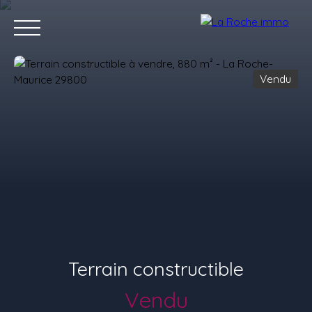
Vendu
ACCUEIL
ACHETER
VENDRE
LOUER
LOCATION
RECR
Estimation
Terrain constructible
Vendu