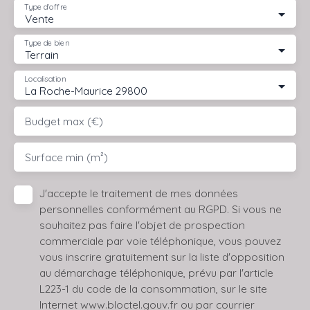
Type d'offre
Vente
Type de bien
Terrain
Localisation
La Roche-Maurice 29800
Budget max (€)
Surface min (m²)
J'accepte le traitement de mes données
personnelles conformément au RGPD. Si vous ne
souhaitez pas faire l'objet de prospection
commerciale par voie téléphonique, vous pouvez
vous inscrire gratuitement sur la liste d'opposition
au démarchage téléphonique, prévu par l'article
L223-1 du code de la consommation, sur le site
Internet www.bloctel.gouv.fr ou par courrier