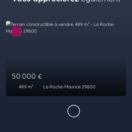
50 000
€
489
m²
La Roche-Maurice 29800