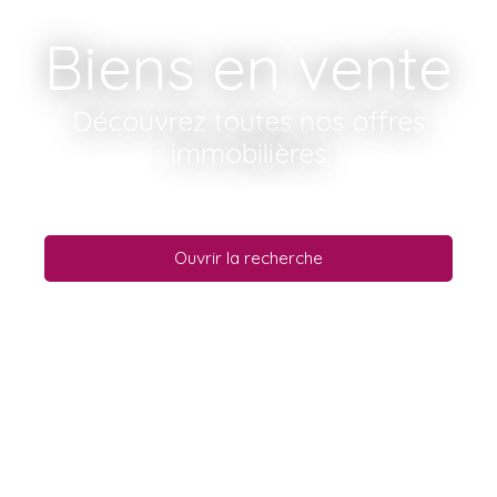
Biens en vente
Découvrez toutes nos offres
immobilières
Ouvrir la recherche
Type d'offre
Vente
Type de bien
Maison
Localisation