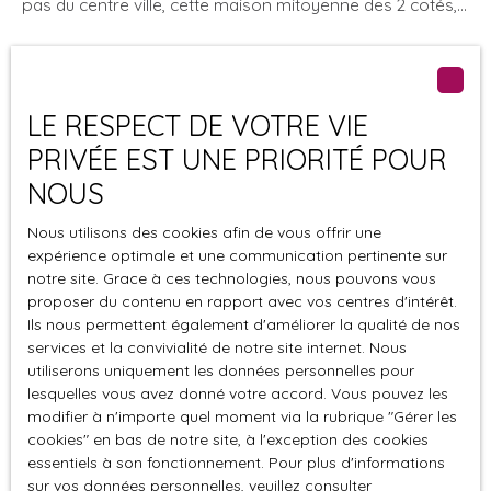
pas du centre ville, cette maison mitoyenne des 2 cotés,
n'attend plus que vous pour y poser vos meubles. Elle
dispose en RDC d'une entrée donnant sur le séjour. une
cuisine ouverte aménagée et équipée, un espace de
rangement sous escalier, un wc indépendant. A l'étage, le
LE RESPECT DE VOTRE VIE
palier dessert 3 chambres, une salle de bains, un
PRIVÉE EST UNE PRIORITÉ POUR
dressing. Elle dispose également d'un petit jardin privatif
Idéal pour premier achat ou investissement
NOUS
Nous utilisons des cookies afin de vous offrir une
expérience optimale et une communication pertinente sur
notre site. Grace à ces technologies, nous pouvons vous
proposer du contenu en rapport avec vos centres d'intérêt.
163 525
€
Ils nous permettent également d'améliorer la qualité de nos
services et la convivialité de notre site internet. Nous
utiliserons uniquement les données personnelles pour
lesquelles vous avez donné votre accord. Vous pouvez les
Maison mitoyenne 1 côté à vendre, 4 pièces -
modifier à n'importe quel moment via la rubrique ″Gérer les
Plouescat 29430
4
pièces
110
m²
Plouescat 29430
cookies″ en bas de notre site, à l'exception des cookies
essentiels à son fonctionnement. Pour plus d'informations
LA ROCHE IMMO vous propose sur la commune de
sur vos données personnelles, veuillez consulter