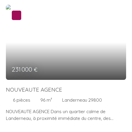
231 000
€
NOUVEAUTE AGENCE
6
pièces
96
m²
Landerneau 29800
NOUVEAUTE AGENCE Dans un quartier calme de
Landerneau, à proximité immédiate du centre, des
commerces et écoles, venez découvrir cette maison en
pierres rénovée qui n'attend que vous Elle se compose