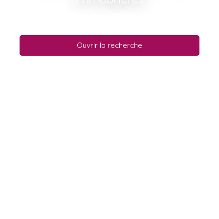
Ouvrir la recherche
Type d'offre
Vente
Type de bien
Maison
Localisation
Budget max (€)
Surface min (m²)
Rechercher