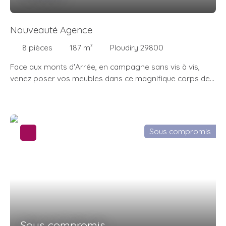
Nouveauté Agence
8
pièces
187
m²
Ploudiry 29800
Face aux monts d'Arrée, en campagne sans vis à vis,
venez poser vos meubles dans ce magnifique corps de
ferme de plus de 185m² rénové avec soin. Il se compose
d'un grand espace de vie de 86 m² avec cuisine restant à
aménager, un séjour et un salon avec poêle surplombé
d'une mezzanine, le tout donnant sur une terrasse plein
Sous compromis
sud de 150m². Un dégagement vous emmènera vers la
chaufferie, une salle d'eau, un espace buanderie avec
porte de service ainsi qu'un espace chauffé à l'étage
servant de chambre ou grenier. Le 1er étage comporte
une salle de bains, un wc indépendant, une grande
chambre avec coin dressing. Le dernier étage est
constitué de 2 pièces pouvant faire office de chambres. 2
hangars, une dépendance et un grand carport
Sous compromis