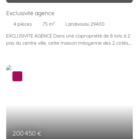
Exclusivité agence
4
pièces
75
m²
Landivisiau 29400
EXCLUSIVITE AGENCE Dans une copropriété de 8 lots à 2
pas du centre ville, cette maison mitoyenne des 2 cotés,
n'attend plus que vous pour y poser vos meubles. Elle
dispose en RDC d'une entrée donnant sur le séjour. une
cuisine ouverte aménagée et équipée, un espace de
rangement sous escalier, un wc indépendant. A l'étage, le
palier dessert 3 chambres, une salle de bains, un
dressing. Elle dispose également d'un petit jardin privatif
Idéal pour premier achat ou investissement
200 450
€