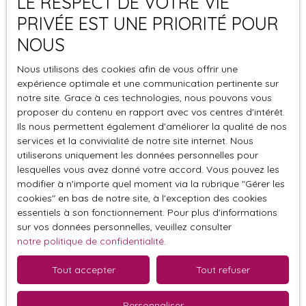
LE RESPECT DE VOTRE VIE
Sous compromis
PRIVÉE EST UNE PRIORITÉ POUR
NOUS
Maison ancienne à vendre, 7 pièces -
Plounéventer 29400
Nous utilisons des cookies afin de vous offrir une
7
pièces
112
m²
Plounéventer 29400
expérience optimale et une communication pertinente sur
notre site. Grace à ces technologies, nous pouvons vous
EXCLUSIVITE AGENCE Au calme à la campagne, sur une
proposer du contenu en rapport avec vos centres d'intérêt.
parcelle de 600m², cette maison des années 60 aux
Ils nous permettent également d'améliorer la qualité de nos
volumes généreux ne demande qu'à être rénovée
services et la convivialité de notre site internet. Nous
entièrement et bénéficier d'une nouvelle vie. Elle dispose
utiliserons uniquement les données personnelles pour
en rdc d'un espace de vie ouvert avec coin cuisine
lesquelles vous avez donné votre accord. Vous pouvez les
aménagé et équipé, une chambre, un wc. L'étage vous
modifier à n'importe quel moment via la rubrique ″Gérer les
Sous compromis
accueille avec 4 belles chambres ainsi qu'une salle de
cookies″ en bas de notre site, à l'exception des cookies
bains à refaire entièrement. La maison dispose
essentiels à son fonctionnement. Pour plus d'informations
sur vos données personnelles, veuillez consulter
également d'une véranda servant d'entrée et d'un
notre politique de confidentialité
.
appentis servant de chaufferie/ buanderie. Travaux à
prévoir
Tout accepter
Tout refuser
Personnaliser