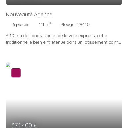
Nouveauté Agence
6
pièces
111
m²
Plougar 29440
A 10 mn de Landivisiau et de la voie express, cette
traditionnelle bien entretenue dans un lotissement calme
n'attend plus que vous pour y poser vos meubles . Elle se
compose en RDC d'une entrée donnant sur un espace
de vie lumineux avec cheminée, une cuisine aménagée et
équipée. , une chambre, un coin douche, un wc
indépendant, garage. A l'étage, le palier dessert 3
chambres dont une avec bureau, une salle de bains, un
wc indépendant, un grenier Le tout sur un terrain clos et
paysagé de 885m² avec terrasse et abri de jardin
374 400
€