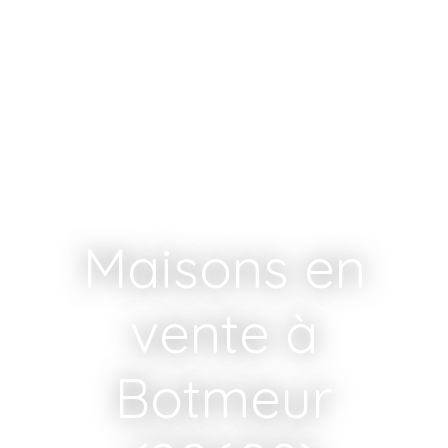
Maisons en
vente à
Botmeur