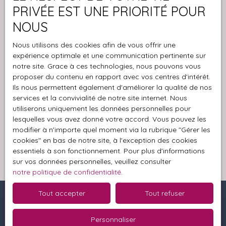
L223-1 du code de la consommation, sur le site
PRIVÉE EST UNE PRIORITÉ POUR
Internet www.bloctel.gouv.fr ou par courrier
NOUS
adressé à :
Nous utilisons des cookies afin de vous offrir une
Société Worldline, Service Bloctel, CS 61311, 41013
expérience optimale et une communication pertinente sur
BLOIS CEDEX.
notre site. Grace à ces technologies, nous pouvons vous
proposer du contenu en rapport avec vos centres d'intérêt.
Pour en savoir plus sur le traitement de vos
Ils nous permettent également d'améliorer la qualité de nos
données personnelles, veuillez consulter notre
services et la convivialité de notre site internet. Nous
politique de confidentialité
.
utiliserons uniquement les données personnelles pour
lesquelles vous avez donné votre accord. Vous pouvez les
modifier à n'importe quel moment via la rubrique ″Gérer les
Recevoir des annonces
cookies″ en bas de notre site, à l'exception des cookies
essentiels à son fonctionnement. Pour plus d'informations
sur vos données personnelles, veuillez consulter
notre politique de confidentialité
.
Tout accepter
Tout refuser
Je recherche un bien
Personnaliser