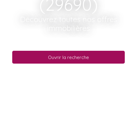
(29690)
Découvrez toutes nos offres
immobilières
Ouvrir la recherche
Type d'offre
Vente
Type de bien
Maison
Localisation
Botmeur (29690)
Budget max (€)