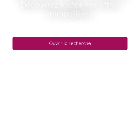
Découvrez toutes nos offres
immobilières
Ouvrir la recherche
Type d'offre
Vente
Type de bien
Maison
Localisation
Saint-Urbain (29800)
Budget max (€)
Surface min (m²)