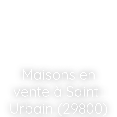
Maisons en
vente à Saint-
Urbain (29800)