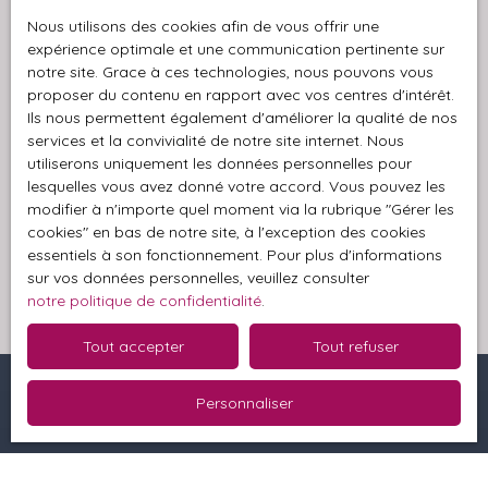
adressé à :
Nous utilisons des cookies afin de vous offrir une
expérience optimale et une communication pertinente sur
Société Worldline, Service Bloctel, CS 61311, 41013
notre site. Grace à ces technologies, nous pouvons vous
proposer du contenu en rapport avec vos centres d'intérêt.
BLOIS CEDEX.
Ils nous permettent également d'améliorer la qualité de nos
services et la convivialité de notre site internet. Nous
Pour en savoir plus sur le traitement de vos
utiliserons uniquement les données personnelles pour
données personnelles, veuillez consulter notre
lesquelles vous avez donné votre accord. Vous pouvez les
politique de confidentialité
.
modifier à n'importe quel moment via la rubrique ″Gérer les
cookies″ en bas de notre site, à l'exception des cookies
essentiels à son fonctionnement. Pour plus d'informations
Recevoir des annonces
sur vos données personnelles, veuillez consulter
notre politique de confidentialité
.
Tout accepter
Tout refuser
Personnaliser
Je recherche un bien
Vente terrain Loperhet (29470)